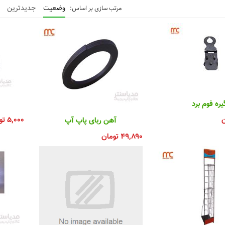
وضعیت
جدیدترین
یره فوم برد
ن
۵,۰۰۰
تو
آهن ربای پاپ آپ
۴۹,۸۹۰
تومان