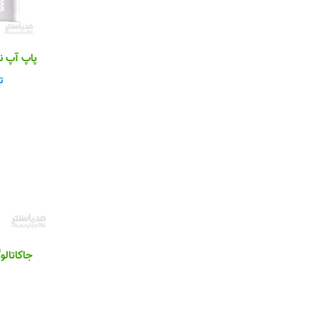
پاپ آپ نیم ه
ت
جاکاتالو