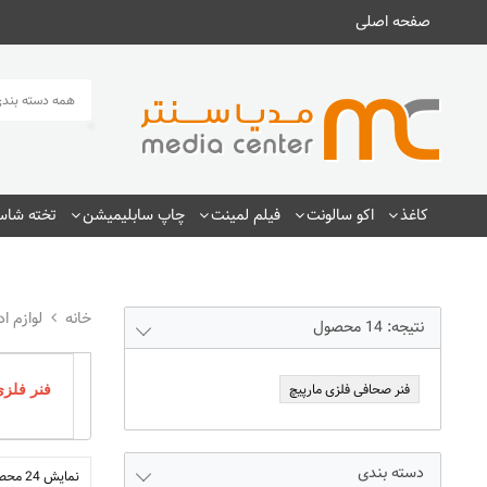
صفحه اصلی
همه دسته بندی
کاغذ
اکو سالونت
فیلم لمینت
چاپ سابلیمیشن
تخته شاسی
لوازم اد
نتیجه:
14
محصول
فنر صحافی فلزی مارپیچ
فنر فلزی ص
دسته بندی
نمایش 24 محصول