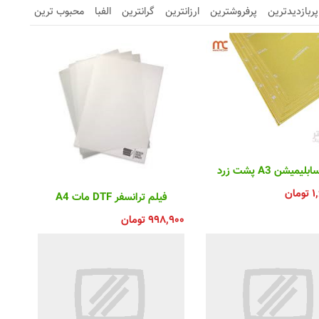
پربازدیدترین
پرفروشترین
ارزانترین
گرانترین
الفبا
محبوب ترین
یمیشن A3 پشت زرد
۱
تومان
فیلم ترانسفر DTF مات A4
۹۹۸,۹۰۰
تومان