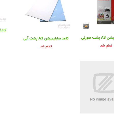
کاغذ سا
شت صورتی
کاغذ سابلیمیشن A3 پشت آبی
تمام شد
تمام شد