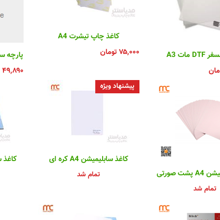
کاغذ چاپ تیشرت A4
۷۵,۰۰۰
تومان
D مات A3
پارچه ساتن چ
مان
۴۹,۸۹۰
پیشنهاد ویژه
کاغذ سابلیمیشن A4 کره ای
کاغذ سابل
شت صورتی
تمام شد
تمام شد