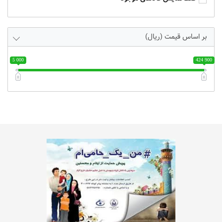
بر اساس قیمت (ریال)
5 000
424 900