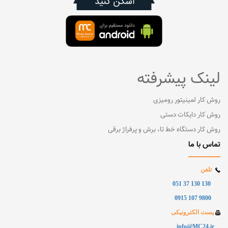
لینک پیشرفته
روش کار لمینیتور رومیزی
روش کار دایکات دستی
روش کار دستگاه خط تا، برش و پرفراژ برقی
تماس با ما
تلفن
130 130 37 051
9800 107 0915
پست الکترونیکی
info@MC24.ir