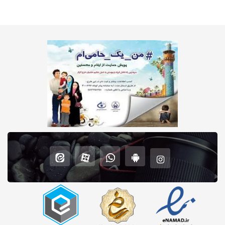
MEGA
InkTec
Mondi
Golden
EPSON
MC
HF
DC TEC
NAC
Lecai
RS
APS
Hiti
Kodak
HP
Lucky