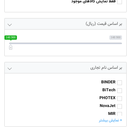
فقط نمایش کالاهای موجود
بر اساس قیمت (ریال)
148 900
148 900
نام تجاری
BINDER
BiTech
PHOTEX
NovaJet
MIR
+ نمایش بیشتر
Wox
Photo USA