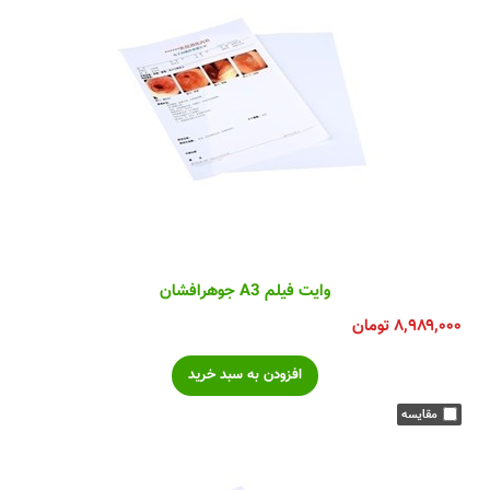
وایت فیلم A3 جوهرافشان
۸,۹۸۹,۰۰۰
تومان