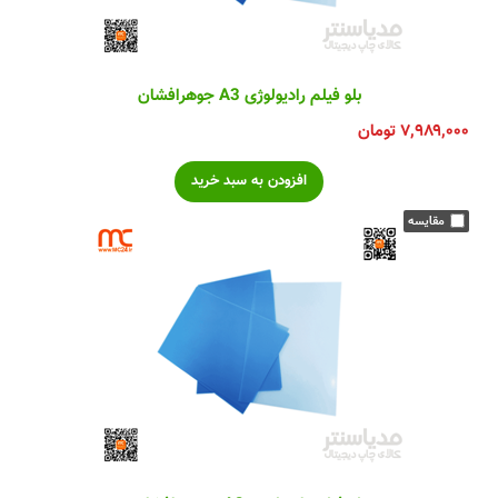
بلو فیلم رادیولوژی A3 جوهرافشان
۷,۹۸۹,۰۰۰
تومان