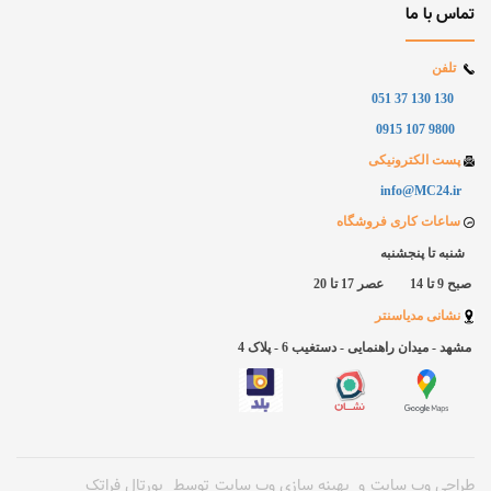
تماس با ما
تلفن
130 130 37 051
9800 107 0915
پست الکترونیکی
info@MC24.ir
ساعات کاری فروشگاه
شنبه تا پنجشنبه
صبح 9 تا 14 عصر 17 تا 20
نشانی مدیاسنتر
مشهد - میدان راهنمایی - دستغیب 6 - پلاک
4
طراحی وب سایت
و
بهینه سازی وب سایت
توسط
پورتال فراتک