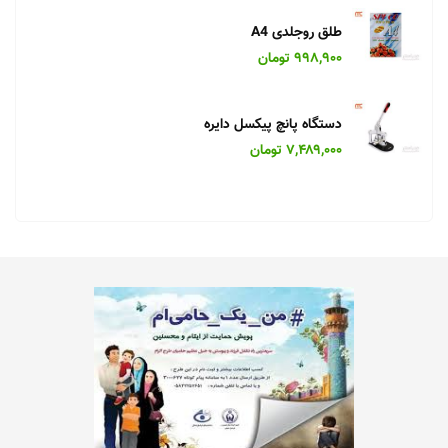
طلق روجلدی A4
۹۹۸,۹۰۰ تومان
دستگاه پانچ پیکسل دایره
۷,۴۸۹,۰۰۰ تومان