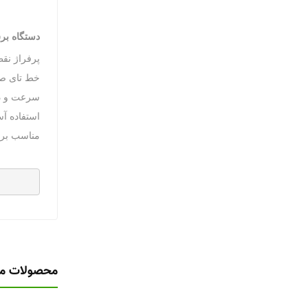
دستگاه برش،
پرفراژ نق
خط تای صا
سرعت و دق
استفاده آس
مناسب برا
محصولات مش