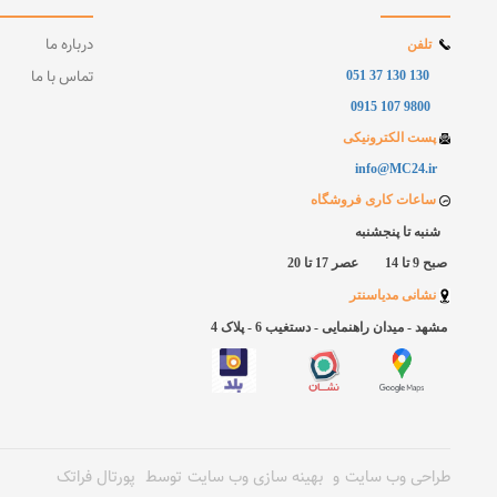
درباره ما
تلفن
تماس با ما
130 130 37 051
9800 107 0915
پست الکترونیکی
info@MC24.ir
ساعات کاری فروشگاه
شنبه تا پنجشنبه
صبح 9 تا 14 عصر 17 تا 20
نشانی مدیاسنتر
مشهد - میدان راهنمایی - دستغیب 6 - پلاک
4
طراحی وب سایت
و
بهینه سازی وب سایت
توسط
پورتال فراتک