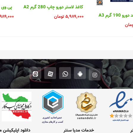
کاغذ لاستر دورو چاپ 280 گرم A2
پی وی سی مات
 190 گرم A3
۵,۹۸۹,۰۰۰
تومان
۹۸۹,۰۰۰
ومان
ر
خدمات مدیا سنتر
دانلود اپلیکیشن م