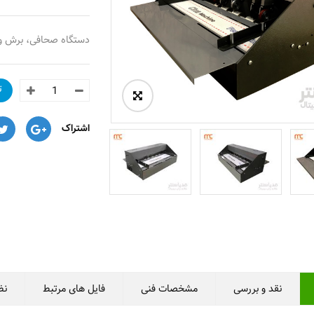
۱, تومان
۱,۳۴۹,۰۰۰ تومان
دستگاه صحافی، برش و پرفراژ بر
فوم برد سفید چسبدار 5 میل 140*100
ورق آلومینیوم سابلیمشن A4
۱, تومان
۲۲۴,۹۰۰ تومان
ت
طلق رو جلدی A3
اشتراک
۲,۱۴۹,۰۰۰ تومان
ایه بوم شاسی
۱, تومان
نقد و بررسی
مشخصات فنی
فایل های مرتبط
نظ