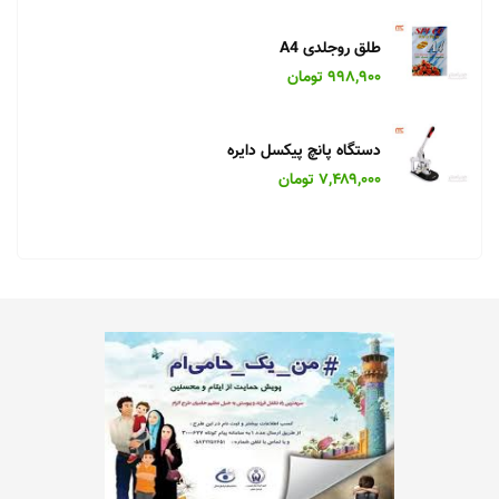
طلق روجلدی A4
۹۹۸,۹۰۰ تومان
دستگاه پانچ پیکسل دایره
۷,۴۸۹,۰۰۰ تومان